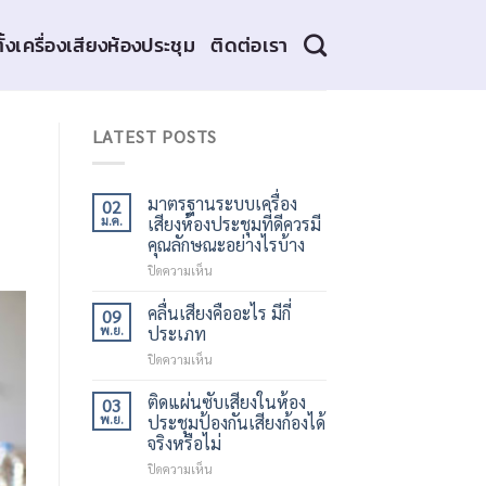
ั้งเครื่องเสียงห้องประชุม
ติดต่อเรา
LATEST POSTS
มาตรฐานระบบเครื่อง
02
ม.ค.
เสียงห้องประชุมที่ดีควรมี
คุณลักษณะอย่างไรบ้าง
บน
ปิดความเห็น
มาตรฐาน
ระบบ
คลื่นเสียงคืออะไร มีกี่
09
เครื่อง
พ.ย.
ประเภท
เสียง
บน
ปิดความเห็น
ห้อง
คลื่น
ประชุม
เสียง
ติดแผ่นซับเสียงในห้อง
ที่
03
คือ
ดี
พ.ย.
ประชุมป้องกันเสียงก้องได้
อะไร
ควร
จริงหรือไม่
มี
มี
บน
ปิดความเห็น
กี่
คุณลักษณะ