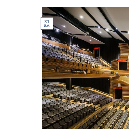
31
ต.ค.