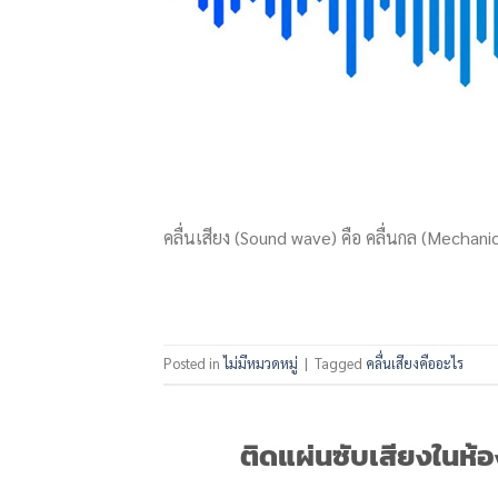
คลื่นเสียง (Sound wave) คือ คลื่นกล (Mechani
Posted in
ไม่มีหมวดหมู่
|
Tagged
คลื่นเสียงคืออะไร
ติดแผ่นซับเสียงในห้อ