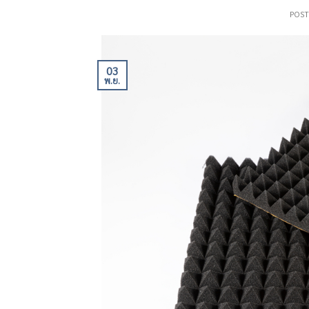
POS
03
พ.ย.